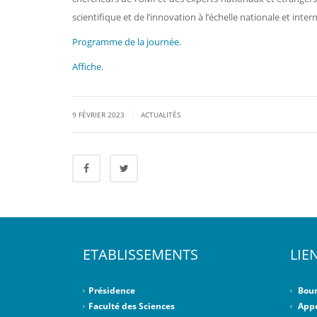
scientifique et de l’innovation à l’échelle nationale et inter
Programme de la journée.
Affiche.
|
9 FÉVRIER 2023
ACTUALITÉS
ETABLISSEMENTS
LIE
Présidence
Bour
Faculté des Sciences
Appe