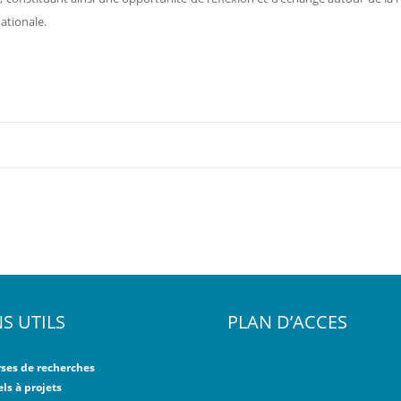
nationale.
NS UTILS
PLAN D’ACCES
ses de recherches
ls à projets