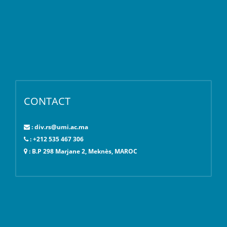
CONTACT
: div.rs@umi.ac.ma
: +212 535 467 306
: B.P 298 Marjane 2, Meknès, MAROC